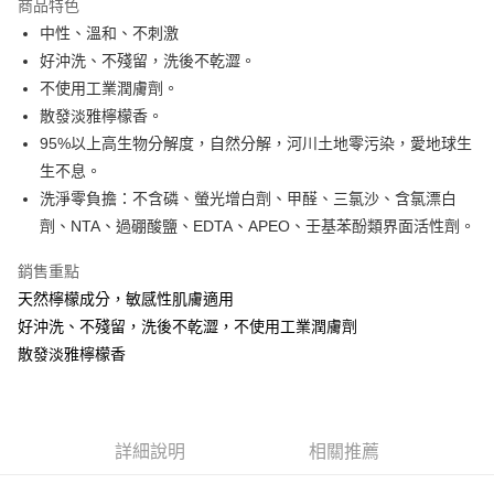
商品特色
街口支付
中性、溫和、不刺激
好沖洗、不殘留，洗後不乾澀。
悠遊付
不使用工業潤膚劑。
Google Pay
散發淡雅檸檬香。
95%以上高生物分解度，自然分解，河川土地零污染，愛地球生
全盈+PAY
生不息。
Hami Point
洗淨零負擔：不含磷、螢光增白劑、甲醛、三氯沙、含氯漂白
相關說明
劑、NTA、過硼酸鹽、EDTA、APEO、壬基苯酚類界面活性劑。
「Hami Point」為中華電信所提供之點數服務，可於會員專區綁定中華電信
ATM付款
會員帳號後，即可在購物車使用 Hami Point 折抵消費金額 (1點等於1元)。
銷售重點
天然檸檬成分，敏感性肌膚適用
運送方式
好沖洗、不殘留，洗後不乾澀，不使用工業潤膚劑
付款後全家取貨
散發淡雅檸檬香
每筆NT$80，滿NT$599(含以上)免運費
付款後7-11取貨
每筆NT$80，滿NT$599(含以上)免運費
詳細說明
相關推薦
宅配