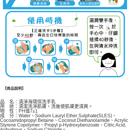
【商品說明】
品 名：清淨海環保洗手乳
用 途：清潔洗淨肌膚，洗後使肌膚更清爽。
物 性：PH值7±1
成 分：Water、Sodium Lauryl Ether Sulphate(SLES)、
Cocoamidopropyl Betaine、Coconut Diethanolamide、Acrylic
Styrene Copolymer、Propyl p-Hydroxybenzoate、Citric Acid,
Anhydrous、Sodium Chloride。