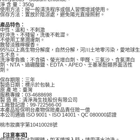
淨 含 量：350g
使用方法：按一般清洗程序或個人習慣增減使用。
保存方法：置放於陰涼處，避免陽光直接照射。
產品特色：
中性、溫和、不刺激
好沖洗、不殘留，洗後不乾澀。
不使用工業潤膚劑。
散發淡雅檸檬香。
95%以上高生物分解度，自然分解，河川土地零污染，愛地球生
生不息。
洗淨零負擔：不含磷、螢光增白劑、甲醛、三氯沙、含氯漂白
劑、NTA、過硼酸鹽、EDTA、APEO、壬基苯酚類界面活性
劑。
保存期限：三年
製造日期：標示於包裝上
原 產 地：臺灣
服務專線：03-4688698
製 造 商：清淨海生技股份有限公司
工廠登記證：99-722566-00
本產品投保明台產物保險產品責任險一億
本公司通過 ISO 9001、ISO 14001、QC 080000認證
桃市妝廣字第10410028號
【注意事項】
使用時請勿沾到眼睛，如不慎誤入時，請用清水沖洗。