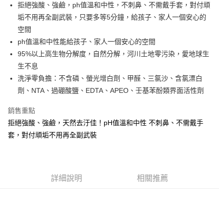
街口支付
拒絕強酸、強鹼，ph值溫和中性，不刺鼻、不需戴手套，對付頑
垢不用再全副武裝，只要多等5分鐘，給孩子、家人一個安心的
悠遊付
空間
Google Pay
ph值溫和中性能給孩子、家人一個安心的空間
95%以上高生物分解度，自然分解，河川土地零污染，愛地球生
全盈+PAY
生不息
Hami Point
洗淨零負擔：不含磷、螢光增白劑、甲醛、三氯沙、含氯漂白
相關說明
劑、NTA、過硼酸鹽、EDTA、APEO、壬基苯酚類界面活性劑
「Hami Point」為中華電信所提供之點數服務，可於會員專區綁定中華電信
ATM付款
會員帳號後，即可在購物車使用 Hami Point 折抵消費金額 (1點等於1元)。
銷售重點
拒絕強酸、強鹼，天然去汙佳！pH值溫和中性 不刺鼻、不需戴手
運送方式
套，對付頑垢不用再全副武裝
付款後全家取貨
每筆NT$80，滿NT$599(含以上)免運費
付款後7-11取貨
詳細說明
相關推薦
每筆NT$80，滿NT$599(含以上)免運費
宅配