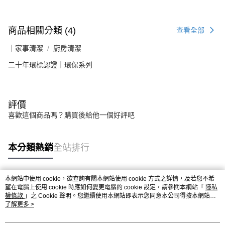
商品相關分類 (4)
查看全部
｜家事清潔
廚房清潔
二十年環標認證｜環保系列
評價
喜歡這個商品嗎？購買後給他一個好評吧
本分類熱銷
全站排行
本網站中使用 cookie，欲查詢有關本網站使用 cookie 方式之詳情，及若您不希
熱門標籤
望在電腦上使用 cookie 時應如何變更電腦的 cookie 設定，請參閱本網站「
隱私
權條款
」之 Cookie 聲明。您繼續使用本網站即表示您同意本公司得按本網站使
用條款之 Cookie 聲明使用 cookie。
了解更多 >