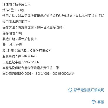
活性劑等植萃成份。
淨 含 量：500g
使用方法：將本清潔液直接噴於油污處約3-5分鐘後，以抹布或菜瓜布擦拭
後用清水洗淨即可。
保存方法：置於陰涼處，避免日光直接照射。
保存期限：3年
製造日期：標示於包裝上
產 地：台灣
製 造 商：清淨海生技股份有限公司
服務專線：(03)468-8698
工廠登記字號：99-722566
本產品投保明台產物保險產品責任險一億
本公司通過ISO 9001、ISO 14001、QC 080000認證
顯示電腦版詳細說明
客服