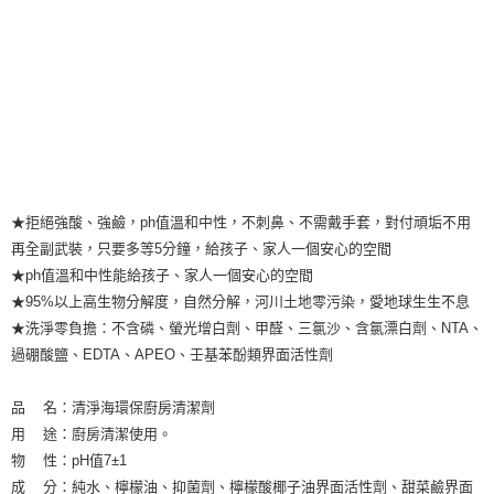
每筆NT$100，滿NT$599(含以上)免運費
★拒絕強酸、強鹼，ph值溫和中性，不刺鼻、不需戴手套，對付頑垢不用
再全副武裝，只要多等5分鐘，給孩子、家人一個安心的空間
★ph值溫和中性能給孩子、家人一個安心的空間
★95%以上高生物分解度，自然分解，河川土地零污染，愛地球生生不息
★洗淨零負擔：不含磷、螢光增白劑、甲醛、三氯沙、含氯漂白劑、NTA、
過硼酸鹽、EDTA、APEO、壬基苯酚類界面活性劑
品 名：清淨海環保廚房清潔劑
用 途：廚房清潔使用。
物 性：pH值7±1
成 分：純水、檸檬油、抑菌劑、檸檬酸椰子油界面活性劑、甜菜鹼界面