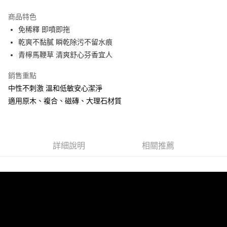
Apple Pay
商品特色
街口支付
免稀釋 即噴即拖
乾爽不黏膩 瞬乾除污不留水痕
悠遊付
青檸馬鞭草 清爽舒心芬香宜人
Google Pay
銷售重點
全盈+PAY
中性不刺激 溫和低敏安心潔淨
適用原木、複合、磁磚、大理石材質
Hami Point
相關說明
「Hami Point」為中華電信所提供之點數服務，可於會員專區綁定中華電信
ATM付款
會員帳號後，即可在購物車使用 Hami Point 折抵消費金額 (1點等於1元)。
詳細說明
相關推薦
運送方式
付款後全家取貨
每筆NT$80，滿NT$599(含以上)免運費
付款後7-11取貨
每筆NT$80，滿NT$599(含以上)免運費