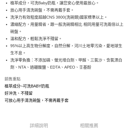
街口支付
植萃成分，可洗Baby奶瓶，讓您安心使用最放心。
放心用手清洗碗盤，不需再戴手套。
悠遊付
洗淨力有效程度超越CNS 3800(洗碗類)國家標準以上。
Google Pay
濃縮配方，用量精省，跟一般洗碗精相比 相同用量可洗兩倍以上
碗盤。
全盈+PAY
溫和配方，輕鬆洗淨不殘留。
Hami Point
95%以上高生物分解度，自然分解，河川土地零污染，愛地球生
相關說明
生不息。
「Hami Point」為中華電信所提供之點數服務，可於會員專區綁定中華電信
洗淨零負擔：不添加磷、螢光增白劑、甲醛、三氯沙、含氯漂白
ATM付款
會員帳號後，即可在購物車使用 Hami Point 折抵消費金額 (1點等於1元)。
劑、NTA、過硼酸鹽、EDTA、APEO、壬基酚
運送方式
銷售重點
付款後全家取貨
植萃成分~可洗BABY奶瓶
每筆NT$80，滿NT$599(含以上)免運費
好沖洗、不殘留
可放心用手清洗碗盤，不需再戴手套
付款後7-11取貨
每筆NT$80，滿NT$599(含以上)免運費
宅配
詳細說明
相關推薦