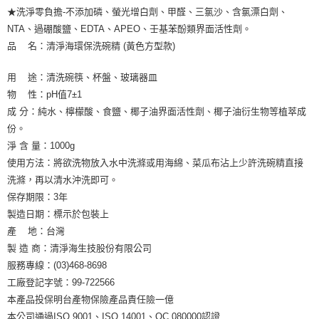
★洗淨零負擔-不添加磷、螢光增白劑、甲醛、三氯沙、含氯漂白劑、
NTA、過硼酸鹽、EDTA、APEO、壬基苯酚類界面活性劑。
品 名：清淨海環保洗碗精 (黃色方型款)
用 途：清洗碗筷、杯盤、玻璃器皿
物 性：pH值7±1
成 分：純水、檸檬酸、食鹽、椰子油界面活性劑、椰子油衍生物等植萃成
份。
淨 含 量：1000g
使用方法：將欲洗物放入水中洗滌或用海綿、菜瓜布沾上少許洗碗精直接
洗滌，再以清水沖洗即可。
保存期限：3年
製造日期：標示於包裝上
產 地：台灣
製 造 商：清淨海生技股份有限公司
服務專線：(03)468-8698
工廠登記字號：99-722566
本產品投保明台產物保險產品責任險一億
本公司通過ISO 9001、ISO 14001、QC 080000認證