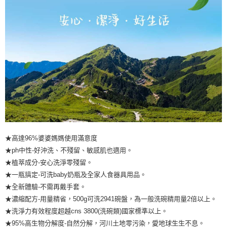
★高達96%婆婆媽媽使用滿意度
★ph中性-好沖洗、不殘留、敏感肌也適用。
★植萃成分-安心洗淨零殘留。
★一瓶搞定-可洗baby奶瓶及全家人食器具用品。
★全新體驗-不需再戴手套。
★濃縮配方-用量精省，500g可洗2941碗盤，為一般洗碗精用量2倍以上。
★洗淨力有效程度超越cns 3800(洗碗類)國家標準以上。
★95%高生物分解度-自然分解，河川土地零污染，愛地球生生不息。